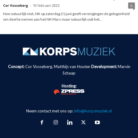
Cor Vosseberg
-
10 februari 2025
0
Nee natuurlijk niet, NK op zaterdag 21 juni geeft verenigingen de gelegenheid
om deel te nemen aan het NK Mars maar natuurlijk ook het...
Concept:
Cor Vosseberg, Matthijs van Houten
Development:
Marvin
Schaap
Hosting:
Neem contact met ons op:
info@korpsmuziek.nl