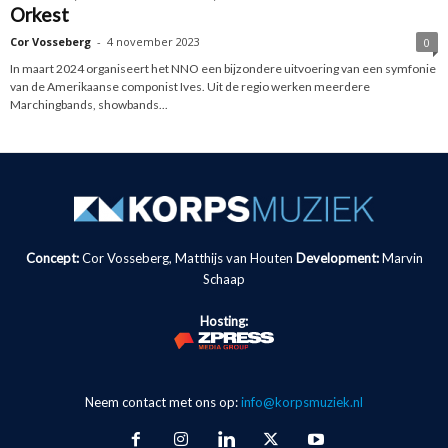
Orkest
Cor Vosseberg
-
4 november 2023
0
In maart 2024 organiseert het NNO een bijzondere uitvoering van een symfonie
van de Amerikaanse componist Ives. Uit de regio werken meerdere
Marchingbands, showbands...
Concept:
Cor Vosseberg, Matthijs van Houten
Development:
Marvin
Schaap
Hosting:
Neem contact met ons op:
info@korpsmuziek.nl