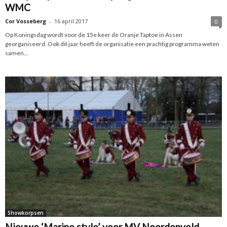
WMC
Cor Vosseberg
-
16 april 2017
0
Op Koningsdag wordt voor de 15e keer de Oranje Taptoe in Assen
georganiseerd. Ook dit jaar heeft de organisatie een prachtig programma weten
samen...
Showkorpsen
Nieuwe ‘Marine style’ voor MV Noordenveld