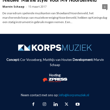
Marvin Schaap
-
15 maart 2017
0
De snaredrum spelende muzikanten van Showband Noordenveld, het
marcherende korps van muziekvereniging Noordenveld, hebben op Koningsdag
een statig instrument in gebruik mogen nemen. Een...
Concept:
Cor Vosseberg, Matthijs van Houten
Development:
Marvin
Schaap
Hosting:
Neem contact met ons op:
info@korpsmuziek.nl