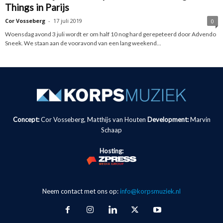
Things in Parijs
Cor Vosseberg
-
17 juli 2019
0
Woensdag avond 3 juli wordt er om half 10 nog hard gerepeteerd door Advendo
Sneek. We staan aan de vooravond van een lang weekend...
Concept:
Cor Vosseberg, Matthijs van Houten
Development:
Marvin
Schaap
Hosting:
Neem contact met ons op:
info@korpsmuziek.nl