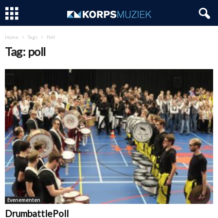
Home
Tags
Poll
Tag: poll
Evenementen
DrumbattlePoll