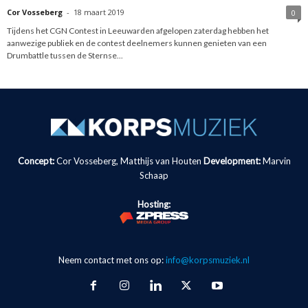
Cor Vosseberg
-
18 maart 2019
0
Tijdens het CGN Contest in Leeuwarden afgelopen zaterdag hebben het
aanwezige publiek en de contest deelnemers kunnen genieten van een
Drumbattle tussen de Sternse...
Concept:
Cor Vosseberg, Matthijs van Houten
Development:
Marvin
Schaap
Hosting:
Neem contact met ons op:
info@korpsmuziek.nl