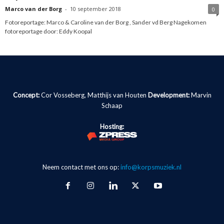
Marco van der Borg
-
10 september 2018
0
Fotoreportage: Marco & Caroline van der Borg , Sander vd Berg Nagekomen
fotoreportage door: Eddy Koopal
Concept:
Cor Vosseberg, Matthijs van Houten
Development:
Marvin
Schaap
Hosting:
Neem contact met ons op:
info@korpsmuziek.nl