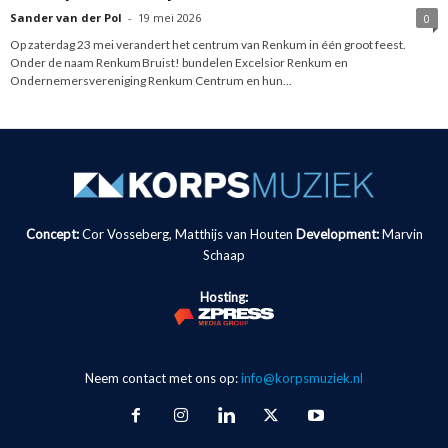
Sander van der Pol
-
19 mei 2026
0
Op zaterdag 23 mei verandert het centrum van Renkum in één groot feest.
Onder de naam Renkum Bruist! bundelen Excelsior Renkum en
Ondernemersvereniging Renkum Centrum en hun...
Concept:
Cor Vosseberg, Matthijs van Houten
Development:
Marvin
Schaap
Hosting:
Neem contact met ons op:
info@korpsmuziek.nl