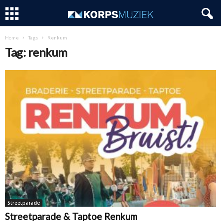
Home
Tags
Renkum
Tag: renkum
Streetparade
Streetparade & Taptoe Renkum