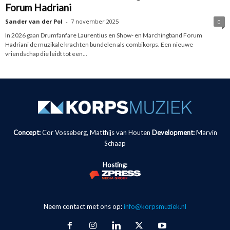
Forum Hadriani
Sander van der Pol
-
7 november 2025
0
In 2026 gaan Drumfanfare Laurentius en Show- en Marchingband Forum
Hadriani de muzikale krachten bundelen als combikorps. Een nieuwe
vriendschap die leidt tot een...
Concept:
Cor Vosseberg, Matthijs van Houten
Development:
Marvin
Schaap
Hosting:
Neem contact met ons op:
info@korpsmuziek.nl