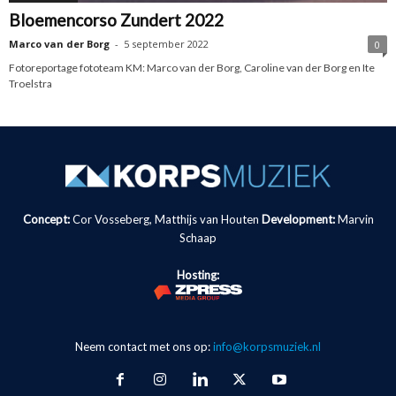
Bloemencorso Zundert 2022
Marco van der Borg
-
5 september 2022
0
Fotoreportage fototeam KM: Marco van der Borg, Caroline van der Borg en Ite
Troelstra
Concept:
Cor Vosseberg, Matthijs van Houten
Development:
Marvin
Schaap
Hosting:
Neem contact met ons op:
info@korpsmuziek.nl