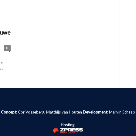
euwe
0
ne
at
Concept:
Cor Vosseberg, Matthijs van Houten
Development:
Marvin Schaap
Hosting: