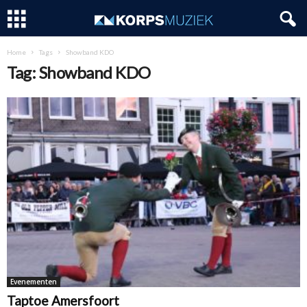
Home
Tags
Showband KDO
Tag: Showband KDO
Evenementen
Taptoe Amersfoort