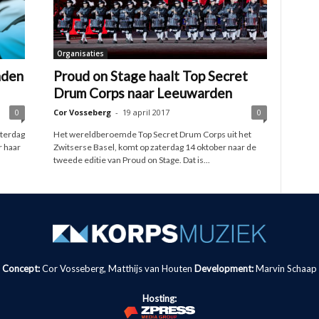
Organisaties
nden
Proud on Stage haalt Top Secret
Drum Corps naar Leeuwarden
0
Cor Vosseberg
-
19 april 2017
0
aterdag
Het wereldberoemde Top Secret Drum Corps uit het
r haar
Zwitserse Basel, komt op zaterdag 14 oktober naar de
tweede editie van Proud on Stage. Dat is...
Concept:
Cor Vosseberg, Matthijs van Houten
Development:
Marvin Schaap
Hosting: