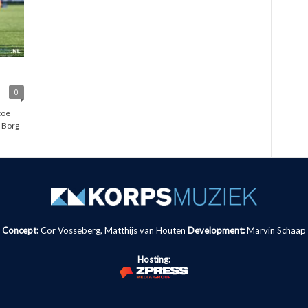
0
toe
 Borg
Concept:
Cor Vosseberg, Matthijs van Houten
Development:
Marvin Schaap
Hosting: