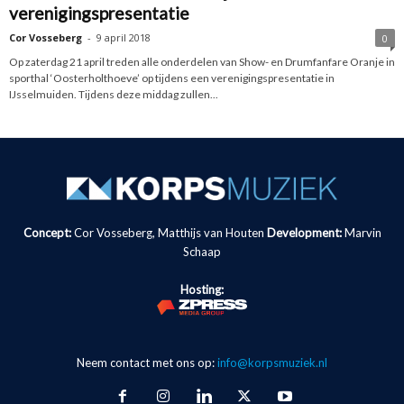
verenigingspresentatie
Cor Vosseberg
-
9 april 2018
0
Op zaterdag 21 april treden alle onderdelen van Show- en Drumfanfare Oranje in
sporthal ‘Oosterholthoeve’ op tijdens een verenigingspresentatie in
IJsselmuiden. Tijdens deze middag zullen...
Concept:
Cor Vosseberg, Matthijs van Houten
Development:
Marvin
Schaap
Hosting:
Neem contact met ons op:
info@korpsmuziek.nl