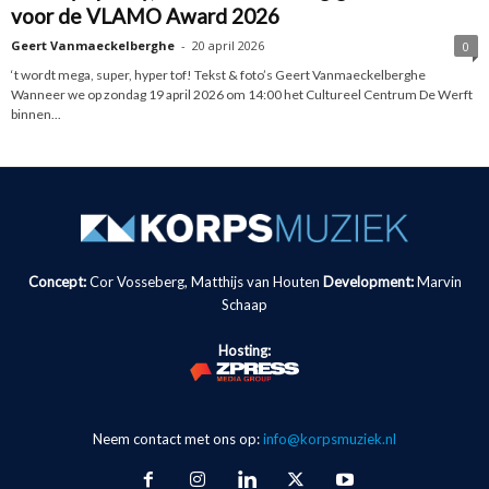
voor de VLAMO Award 2026
Geert Vanmaeckelberghe
-
20 april 2026
0
‘t wordt mega, super, hyper tof! Tekst & foto’s Geert Vanmaeckelberghe
Wanneer we op zondag 19 april 2026 om 14:00 het Cultureel Centrum De Werft
binnen...
Concept:
Cor Vosseberg, Matthijs van Houten
Development:
Marvin
Schaap
Hosting:
Neem contact met ons op:
info@korpsmuziek.nl