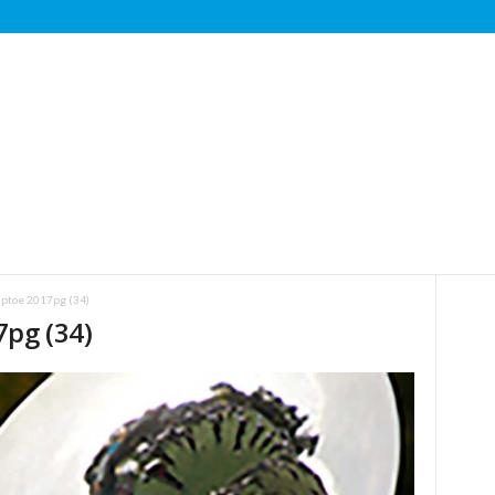
ptoe 2017pg (34)
pg (34)