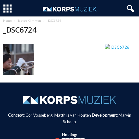
Home
Taptoe Klimmen
_DSC6724
_DSC6724
Concept:
Cor Vosseberg, Matthijs van Houten
Development:
Marvin
Schaap
Hosting: