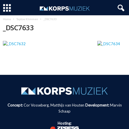
Home
Taptoe Klimmen
_DSC7633
_DSC7633
Concept:
Cor Vosseberg, Matthijs van Houten
Development:
Marvin
Schaap
Hosting: