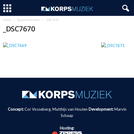
Home
Taptoe Klimmen
_DSC7670
_DSC7670
Concept:
Cor Vosseberg, Matthijs van Houten
Development:
Marvin
Schaap
Hosting: