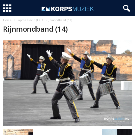
Home
Taptoe Liévin (F)
Rijnmondband (14)
Rijnmondband (14)