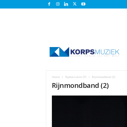
K
o
r
p
s
m
u
Home
Taptoe Liévin (F)
Rijnmondband (2)
z
Rijnmondband (2)
i
e
k
.
n
l