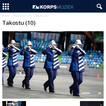
Home
Taptoe Liévin (F)
Takostu (10)
Takostu (10)