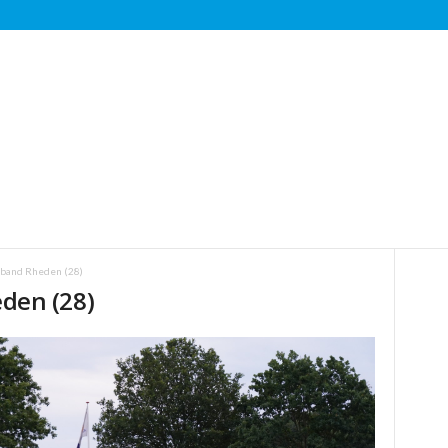
band Rheden (28)
den (28)