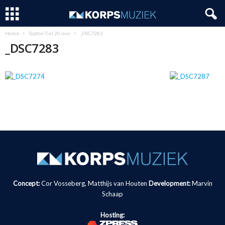
Home
Taptoe Tiel 20 mei
_DSC7283
_DSC7283
Concept:
Cor Vosseberg, Matthijs van Houten
Development:
Marvin
Schaap
Hosting: