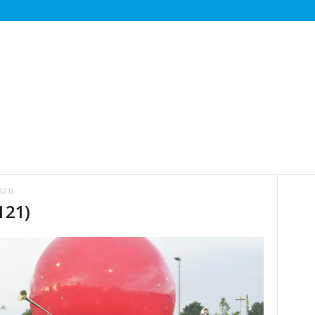
121)
121)