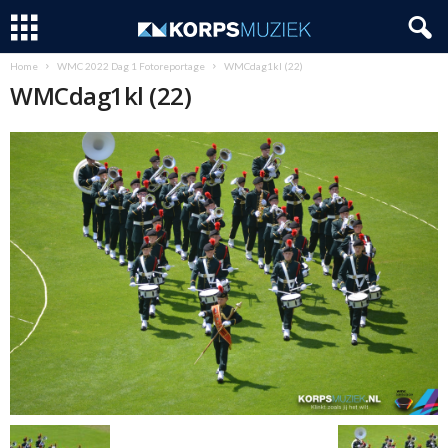
Home
WMC 2022 Dag 1 Fotoreportage
WMCdag1kl (22)
WMCdag1kl (22)