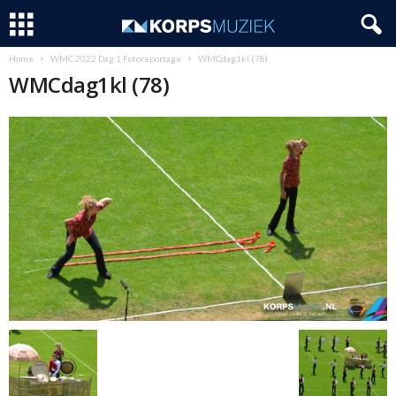
Home
WMC 2022 Dag 1 Fotoreportage
WMCdag1kl (78)
WMCdag1kl (78)