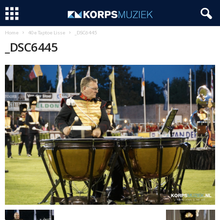
Home
40e Taptoe Lisse
_DSC6445
_DSC6445