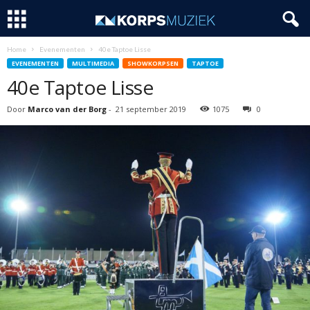
Home
Evenementen
40e Taptoe Lisse
EVENEMENTEN
MULTIMEDIA
SHOWKORPSEN
TAPTOE
40e Taptoe Lisse
Door
Marco van der Borg
-
21 september 2019
1075
0