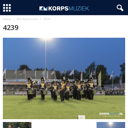
Home
40e Taptoe Lisse
4239
4239