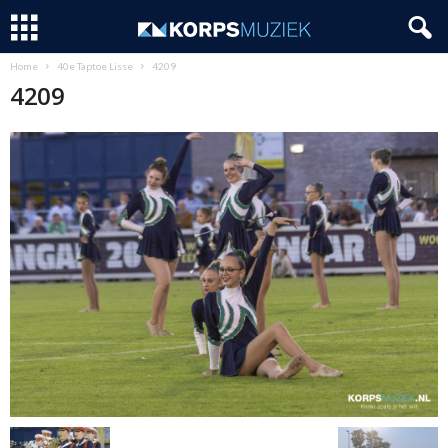
Home
40e Taptoe Lisse
4209
4209