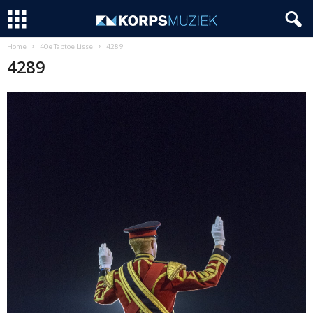
Home
40e Taptoe Lisse
4289
4289