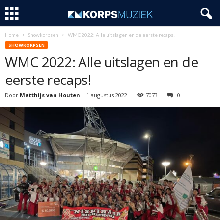
Home
Showkorpsen
WMC 2022: Alle uitslagen en de eerste recaps!
SHOWKORPSEN
WMC 2022: Alle uitslagen en de
eerste recaps!
Door
Matthijs van Houten
-
1 augustus 2022
7073
0