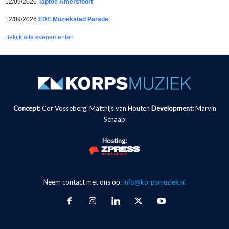
12/09/2026
Taptoe Amersfoort
12/09/2026
EDE Muziekstad Parade
Bekijk alle evenementen
Concept:
Cor Vosseberg, Matthijs van Houten
Development:
Marvin
Schaap
Hosting:
Neem contact met ons op:
info@korpsmuziek.nl