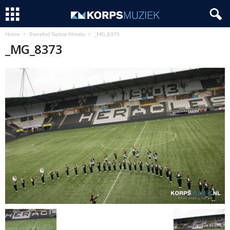
Home
Benefiet Taptoe Almelo
_MG_8373
_MG_8373