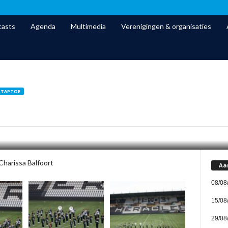
asts
Agenda
Multimedia
Verenigingen & organisaties
TAPTOE
ptoe Almelo
37
0
Charissa Balfoort
Aa
08/08
15/08
29/08