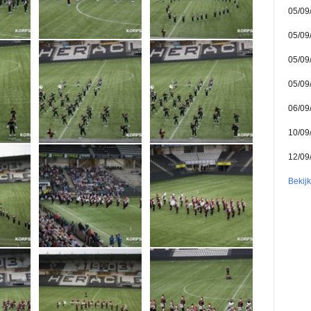
05/09
05/09
05/09
05/09
06/09
10/09
12/09
Bekij