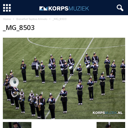
Home
Benefiet Taptoe Almelo
_MG_8503
_MG_8503