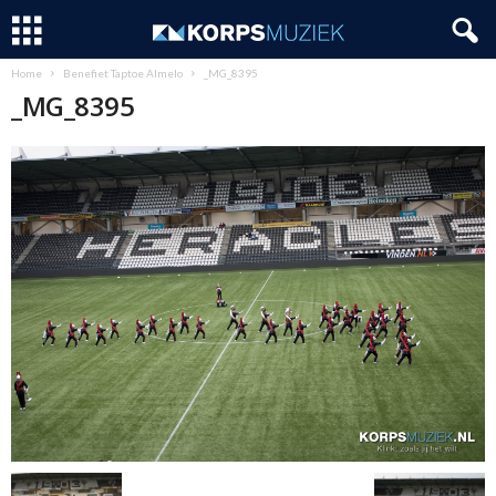
Home
Benefiet Taptoe Almelo
_MG_8395
_MG_8395