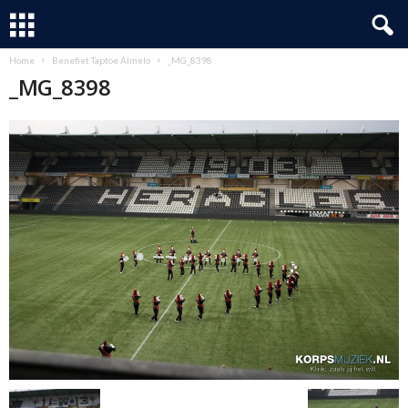
Home
Benefiet Taptoe Almelo
_MG_8398
_MG_8398