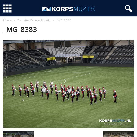
Home
Benefiet Taptoe Almelo
_MG_8383
_MG_8383