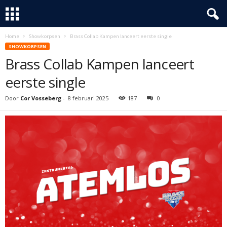
Home
Showkorpsen
Brass Collab Kampen lanceert eerste single
SHOWKORPSEN
Brass Collab Kampen lanceert
eerste single
Door
Cor Vosseberg
-
8 februari 2025
187
0