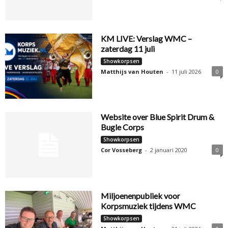
KM LIVE: Verslag WMC –
zaterdag 11 juli
Showkorpsen
Matthijs van Houten
-
11 juli 2026
0
Website over Blue Spirit Drum &
Bugle Corps
Showkorpsen
Cor Vosseberg
-
2 januari 2020
0
Miljoenenpubliek voor
Korpsmuziek tijdens WMC
Showkorpsen