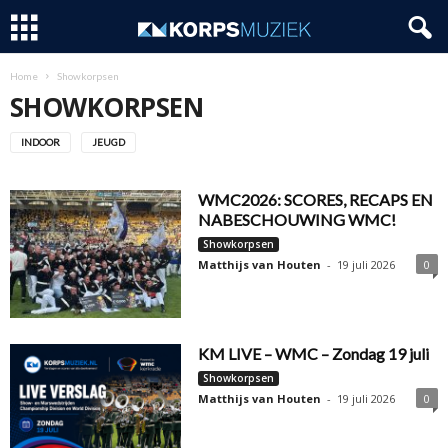
Home
Showkorpsen
SHOWKORPSEN
INDOOR
JEUGD
WMC2026: SCORES, RECAPS EN
NABESCHOUWING WMC!
Showkorpsen
Matthijs van Houten
-
19 juli 2026
0
KM LIVE – WMC – Zondag 19 juli
Showkorpsen
Matthijs van Houten
-
19 juli 2026
0