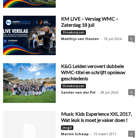
KM LIVE – Verslag WMC –
Zaterdag 18 juli
Showkorpsen
Matthijs van Houten
-
18 juli 2026
0
K&G Leiden verovert dubbele
WMC-titel en schrijft opnieuw
geschiedenis
Showkorpsen
Sander van der Pol
-
28 juli 2026
0
Music Kids Experience XXL 2017,
Wat leuk is moet je vaker doen !
Jeugd
Marvin Schaap
-
15 maart 2017
0