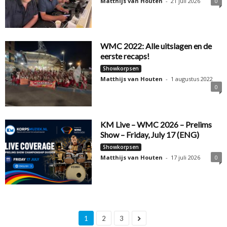
Matthijs van Houten
-
21 juli 2026
0
WMC 2022: Alle uitslagen en de
eerste recaps!
Showkorpsen
Matthijs van Houten
-
1 augustus 2022
0
KM Live – WMC 2026 – Prelims
Show – Friday, July 17 (ENG)
Showkorpsen
Matthijs van Houten
-
17 juli 2026
0
1
2
3