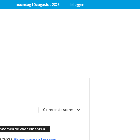
maandag 10 augustus 2026
Inloggen
Op recensie scores
nkomende evenementen
8/2026
Bloemencorso Leersum