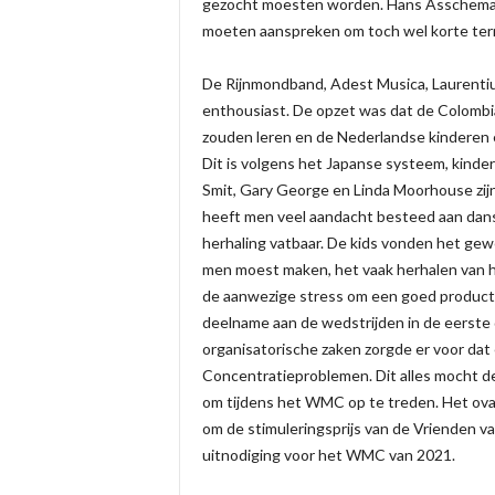
gezocht moesten worden. Hans Asscheman m
moeten aanspreken om toch wel korte termijn
De Rijnmondband, Adest Musica, Laurentiu
enthousiast. De opzet was dat de Colomb
zouden leren en de Nederlandse kinderen
Dit is volgens het Japanse systeem, kinde
Smit, Gary George en Linda Moorhouse zij
heeft men veel aandacht besteed aan dansj
herhaling vatbaar. De kids vonden het gewe
men moest maken, het vaak herhalen van h
de aanwezige stress om een goed product n
deelname aan de wedstrijden in de eerste 
organisatorische zaken zorgde er voor da
Concentratieproblemen. Dit alles mocht de
om tijdens het WMC op te treden. Het ovat
om de stimuleringsprijs van de Vrienden
uitnodiging voor het WMC van 2021.