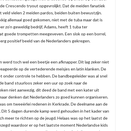
e Crescendo tryout opgevrolijkt. Dat de meiden fanatiek
het veld vielen 2 meiden pardos, beiden buiten bewustzijn.
kig allemaal goed gekomen, niet met de tuba maar dat is
r zo’n geweldig bedrijf, Adams, heeft 1 tuba ter
wat goede trompetten meegeveven. Een slok op een borrel,
erg positief beeld van de Nederlanders gekregen.
 werd toch wel een beetje een afknapper. Dit lag zeker niet
reageerde op de vertederende meisjes en latin klanken. De
t onder controle te hebben. De bandbegeleider was al snel
e band stuurloos zeker een uur op zoek naar de
ken niet aanwezig, dit deed de band met een kater uit
maar denken dat Nederlanders zo goed kunnen organiseren.
 was om tweeërlei redenen in Kerkrade. De deelname aan de
. Dit 5 dagen durende kamp werd gehouden in het kader van
h meer te richten op de jeugd. Helaas was op het laatst de
gezegd waardoor er op het laatste moment Nederlandse kids