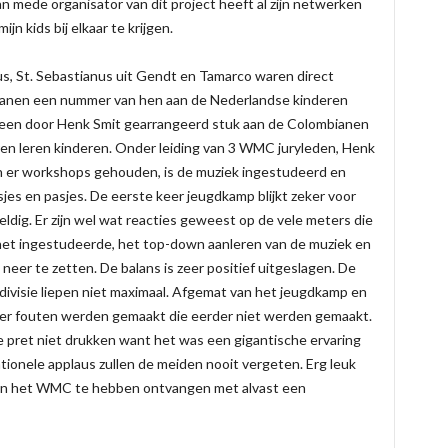
ede organisator van dit project heeft al zijn netwerken
 kids bij elkaar te krijgen.
s, St. Sebastianus uit Gendt en Tamarco waren direct
ianen een nummer van hen aan de Nederlandse kinderen
 een door Henk Smit gearrangeerd stuk aan de Colombianen
ren leren kinderen. Onder leiding van 3 WMC juryleden, Henk
n er workshops gehouden, is de muziek ingestudeerd en
es en pasjes. De eerste keer jeugdkamp blijkt zeker voor
ldig. Er zijn wel wat reacties geweest op de vele meters die
et ingestudeerde, het top-down aanleren van de muziek en
eer te zetten. De balans is zeer positief uitgeslagen. De
divisie liepen niet maximaal. Afgemat van het jeugdkamp en
t er fouten werden gemaakt die eerder niet werden gemaakt.
 pret niet drukken want het was een gigantische ervaring
ionele applaus zullen de meiden nooit vergeten. Erg leuk
 van het WMC te hebben ontvangen met alvast een