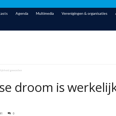
asts
Agenda
Multimedia
Verenigingen & organisaties
lijkheid geworden
e droom is werkelij
41
0