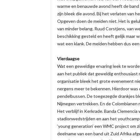
warme en benauwde avond heeft de band d
zijn bleek die avond. Bij het verlaten van 
Opgeven doen de meiden niet. Het is geluk
van minder belang. Ruud Corstjens, van wee
beschikking gesteld en heeft gelijk maar 
wat een klank. De meiden hebben dus een 
Vierdaagse
Wat een geweldige ervaring leek te worden
aan het publiek dat geweldig enthousiast 
organisatie bleek het grote evenement nie
nergens meer te bekennen. Hierdoor was d
pendelbussen. De toegezegde drankjes ble
Nijmegen vertrekken. En de Colombianen 
Het verblijf in Kerkrade. Banda Clemencia
stadionwedstrijden en aan het youthcamp
‘young generation’ een WMC project om zic
deelname van een band uit Zuid Afrika af