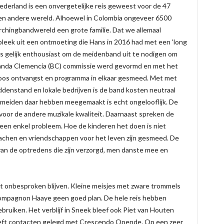
Nederland is een onvergetelijke reis geweest voor de 47
Een andere wereld. Alhoewel in Colombia ongeveer 6500
archingbandwereld een grote familie. Dat we allemaal
bleek uit een ontmoeting die Hans in 2016 had met een ‘long
was gelijk enthousiast om de meidenband uit te nodigen om
anda Clemencia (BC) commissie werd gevormd en met het
loos ontvangst en programma in elkaar gesmeed. Met met
enstand en lokale bedrijven is de band kosten neutraal
 meiden daar hebben meegemaakt is echt ongelooflijk. De
oor de andere muzikale kwaliteit. Daarnaast spreken de
geen enkel probleem. Hoe de kinderen het doen is niet
 lachen en vriendschappen voor het leven zijn gesmeed. De
van de optredens die zijn verzorgd, men danste mee en
 onbesproken blijven. Kleine meisjes met zware trommels
compagnon Haaye geen goed plan. De hele reis hebben
uiken. Het verblijf in Sneek bleef ook Piet van Houten
heeft contacten gelegd met Crescendo Opende. Op een zeer