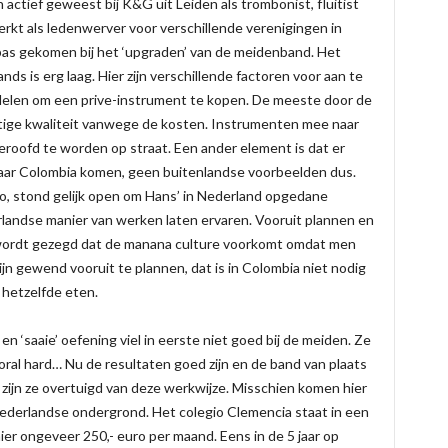
 actief geweest bij K&G uit Leiden als trombonist, fluitist
erkt als ledenwerver voor verschillende verenigingen in
pas gekomen bij het ‘upgraden’ van de meidenband. Het
s is erg laag. Hier zijn verschillende factoren voor aan te
elen om een prive-instrument te kopen. De meeste door de
tige kwaliteit vanwege de kosten. Instrumenten mee naar
eroofd te worden op straat. Een ander element is dat er
naar Colombia komen, geen buitenlandse voorbeelden dus.
ro, stond gelijk open om Hans’ in Nederland opgedane
landse manier van werken laten ervaren. Vooruit plannen en
 Er wordt gezegd dat de manana culture voorkomt omdat men
n gewend vooruit te plannen, dat is in Colombia niet nodig
d hetzelfde eten.
n ‘saaie’ oefening viel in eerste niet goed bij de meiden. Ze
al hard… Nu de resultaten goed zijn en de band van plaats
zijn ze overtuigd van deze werkwijze. Misschien komen hier
ederlandse ondergrond. Het colegio Clemencia staat in een
er ongeveer 250,- euro per maand. Eens in de 5 jaar op