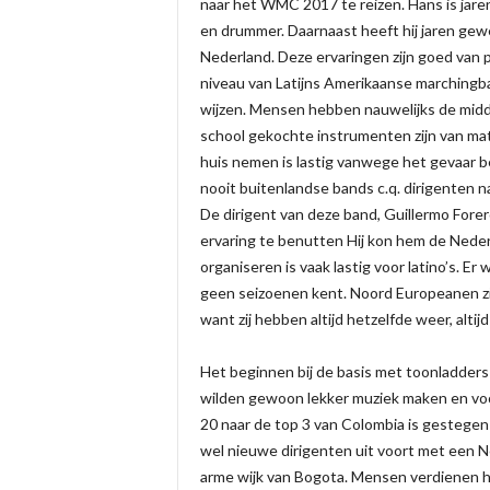
naar het WMC 2017 te reizen. Hans is jaren
en drummer. Daarnaast heeft hij jaren gew
Nederland. Deze ervaringen zijn goed van 
niveau van Latijns Amerikaanse marchingband
wijzen. Mensen hebben nauwelijks de midd
school gekochte instrumenten zijn van ma
huis nemen is lastig vanwege het gevaar b
nooit buitenlandse bands c.q. dirigenten 
De dirigent van deze band, Guillermo Fore
ervaring te benutten Hij kon hem de Neder
organiseren is vaak lastig voor latino’s.
geen seizoenen kent. Noord Europeanen zij
want zij hebben altijd hetzelfde weer, altij
Het beginnen bij de basis met toonladders e
wilden gewoon lekker muziek maken en voor
20 naar de top 3 van Colombia is gestegen 
wel nieuwe dirigenten uit voort met een N
arme wijk van Bogota. Mensen verdienen hi