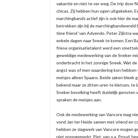
vakantie en niet te ver weg. De trip door 
chicas. Zij hebben hun ogen uitgekeken. 
marchingbands actief zijn is ook hier de m
betrokken zijn bij de marchingbandwereld 
time friend ‘van Advendo. Peter Zijlstra 
enkele dagen naar Sneek te komen. Een B
friese organisatietalent werd een smette
geweldige medewerking van de Sneker midd
onderbracht in het zonnige Sneek. Wat de
angst was of men waardering kon hebben v
meisjes alleen Spaans. Beide zaken bleek 
bekend maar ze zitten uren te kletsen, te
Sneker bevolking heeft duidelijk genoten 
spraken de meisjes aan.
Ook de medewerking van Vancore mag niet
vond Jan ter Heide samen met vriend en 
hebben ze slagwerk van Vancore mogen gebr
niet onopgemerkt. Piet, van o.a. Proud, 