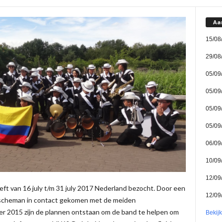
Aa
15/08
29/08
05/09
05/09
05/09
05/09
06/09
10/09
12/09
t van 16 july t/m 31 july 2017 Nederland bezocht. Door een
12/09
scheman in contact gekomen met de meiden
r 2015 zijn de plannen ontstaan om de band te helpen om
Bekij