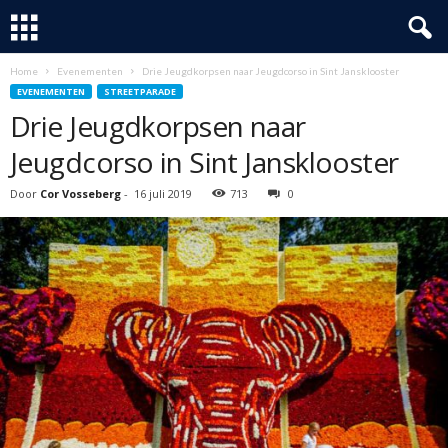
Home
Evenementen
Drie Jeugdkorpsen naar Jeugdcorso in Sint Jansklooster
EVENEMENTEN
STREETPARADE
Drie Jeugdkorpsen naar
Jeugdcorso in Sint Jansklooster
Door
Cor Vosseberg
-
16 juli 2019
713
0