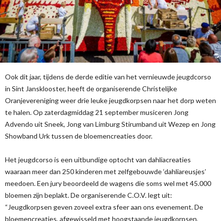
Ook dit jaar, tijdens de derde editie van het vernieuwde jeugdcorso
in Sint Jansklooster, heeft de organiserende Christelijke
Oranjevereniging weer drie leuke jeugdkorpsen naar het dorp weten
te halen. Op zaterdagmiddag 21 september musiceren Jong
Advendo uit Sneek, Jong van Limburg Stirumband uit Wezep en Jong
Showband Urk tussen de bloemencreaties door.
Het jeugdcorso is een uitbundige optocht van dahliacreaties
waaraan meer dan 250 kinderen met zelfgebouwde ‘dahliareusjes’
meedoen. Een jury beoordeeld de wagens die soms wel met 45.000
bloemen zijn beplakt. De organiserende C.O.V. legt uit:
“Jeugdkorpsen geven zoveel extra sfeer aan ons evenement. De
bloemencreaties, afgewisseld met hoogstaande jeugdkorpsen,