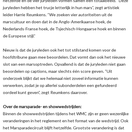
hetzelfde en de vier juryleden vormen samen een totaalbeeld. “Deze
juryleden hebben het trucje letterlijk in hun mars”, zegt artistiek
leider Harrie Reumkens. “We zoeken vier autoriteiten uit de
marscultuur en doen dat in de Anglo-Amerikaanse hoek, de
Nederlands-Franse hoek, de Tsjechisch-Hongaarse hoek en binnen
de Europese stijl.”
Nieuw is dat de juryleden ook het tot stilstand komen voor de
hoofdtribune gaan mee beoordelen. Dat vormt dan ook het nieuwe
slot van een marsoptreden. Opvallend is dat de juryleden niet gaan
beoordelen op captions, maar slechts één score geven. “Uit
onderzoek blijkt dat we helemaal niet zoveel informatie kunnen
verwerken, zodat je op allerlei subonderdelen een gefundeerd
oordeel kunt geven”, zegt Reumkens daarover.
Over de marsparade- en showwedstrijden:
Binnen de showwedstrijden tijdens het WMC zijn er geen wezenlijke
veranderingen in het reglement en het format van de wedstrijd. Ook
het Marsparadecircuit blijft hetzelfde. Grootste verandering is dat