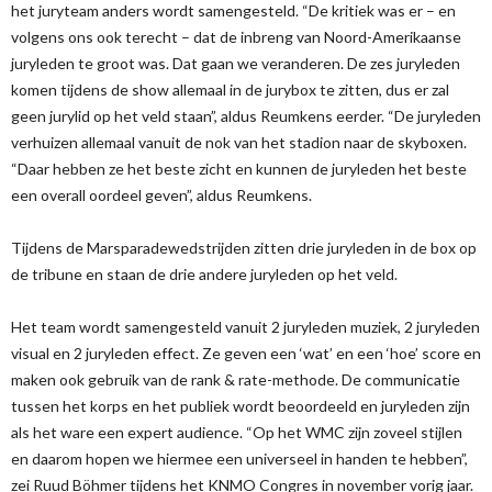
het juryteam anders wordt samengesteld. “De kritiek was er – en
volgens ons ook terecht – dat de inbreng van Noord-Amerikaanse
juryleden te groot was. Dat gaan we veranderen. De zes juryleden
komen tijdens de show allemaal in de jurybox te zitten, dus er zal
geen jurylid op het veld staan”, aldus Reumkens eerder. “De juryleden
verhuizen allemaal vanuit de nok van het stadion naar de skyboxen.
“Daar hebben ze het beste zicht en kunnen de juryleden het beste
een overall oordeel geven”, aldus Reumkens.
Tijdens de Marsparadewedstrijden zitten drie juryleden in de box op
de tribune en staan de drie andere juryleden op het veld.
Het team wordt samengesteld vanuit 2 juryleden muziek, 2 juryleden
visual en 2 juryleden effect. Ze geven een ‘wat’ en een ‘hoe’ score en
maken ook gebruik van de rank & rate-methode. De communicatie
tussen het korps en het publiek wordt beoordeeld en juryleden zijn
als het ware een expert audience. “Op het WMC zijn zoveel stijlen
en daarom hopen we hiermee een universeel in handen te hebben”,
zei Ruud Böhmer tijdens het KNMO Congres in november vorig jaar.