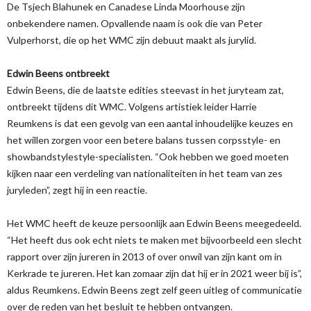
De Tsjech Blahunek en Canadese Linda Moorhouse zijn
onbekendere namen. Opvallende naam is ook die van Peter
Vulperhorst, die op het WMC zijn debuut maakt als jurylid.
Edwin Beens ontbreekt
Edwin Beens, die de laatste edities steevast in het juryteam zat,
ontbreekt tijdens dit WMC. Volgens artistiek leider Harrie
Reumkens is dat een gevolg van een aantal inhoudelijke keuzes en
het willen zorgen voor een betere balans tussen corpsstyle- en
showbandstylestyle-specialisten. “Ook hebben we goed moeten
kijken naar een verdeling van nationaliteiten in het team van zes
juryleden”, zegt hij in een reactie.
Het WMC heeft de keuze persoonlijk aan Edwin Beens meegedeeld.
“Het heeft dus ook echt niets te maken met bijvoorbeeld een slecht
rapport over zijn jureren in 2013 of over onwil van zijn kant om in
Kerkrade te jureren. Het kan zomaar zijn dat hij er in 2021 weer bij is”,
aldus Reumkens. Edwin Beens zegt zelf geen uitleg of communicatie
over de reden van het besluit te hebben ontvangen.