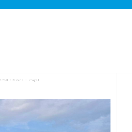
WAMSB in Rastede
image1