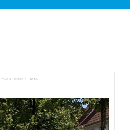
WAMSB in Rastede
image2