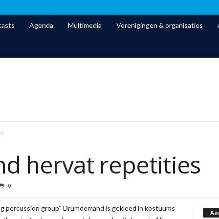
asts
Agenda
Multimedia
Verenigingen & organisaties
es
hervat repetities
0
ing percussion group’’ Drumdemand is gekleed in kostuums
Aa