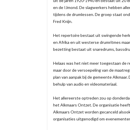
uit de jaren 1920-1940 en bestaat uit 20 
en de IJmond. De slagwerkers hebben alle
tijdens de drumlessen. De groep staat on
Fred Knijn.
Het repertoire bestaat uit swingende herken
en Afrika en uit westerse drumritmes maa
bezetting bestaat uit snaredrums, bassdru
Helaas was het niet meer toegestaan de r
maar door de versoepeling van de maatregel
plan van aanpak bij de gemeente Alkmaar
behulp van audio en videomateriaal.
Het allereerste optreden zou op donderda
het Alkmaars Ontzet. De organisatie heef
Alkmaars Ontzet worden gecanceld alsoo
organisaties uitgenodigd om evenementen 