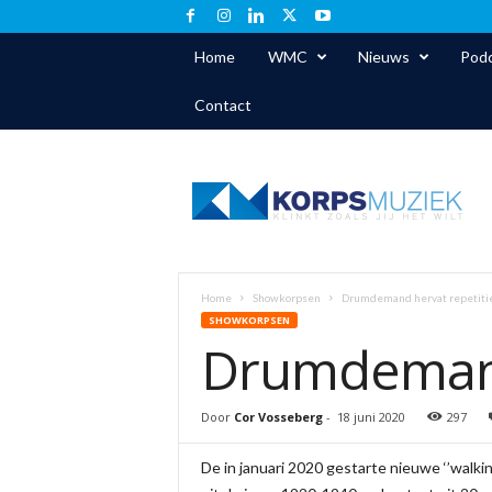
Home
WMC
Nieuws
Podc
Contact
K
o
r
p
s
m
u
Home
Showkorpsen
Drumdemand hervat repetiti
z
SHOWKORPSEN
i
Drumdemand 
e
k
.
Door
Cor Vosseberg
-
18 juni 2020
297
n
l
De in januari 2020 gestarte nieuwe ‘’walk