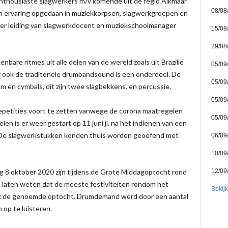
enthousiaste slagwerkers m/v komende uit de regio Alkmaar
08/08
n ervaring opgedaan in muziekkorpsen, slagwerkgroepen en
der leiding van slagwerkdocent en muziekschoolmanager
15/08
29/08
bare ritmes uit alle delen van de wereld zoals uit Brazilië
05/09
r ook de traditonele drumbandsound is een onderdeel. De
05/09
m en cymbals, dit zijn twee slagbekkens, en percussie.
05/09
epetities voort te zetten vanwege de corona maatregelen
05/09
en is er weer gestart op 11 juni jl. na het indienen van een
. De slagwerkstukken konden thuis worden geoefend met
06/09
10/09
12/09
g 8 oktober 2020 zijn tijdens de Grote Middagoptocht rond
t laten weten dat de meeste festiviteiten rondom het
Bekij
k de genoemde optocht. Drumdemand werd door een aantal
op te luisteren.