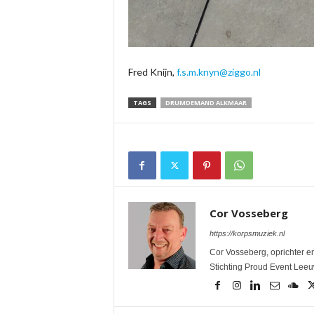
Fred Knijn,
f.s.m.knyn@ziggo.nl
TAGS
DRUMDEMAND ALKMAAR
Cor Vosseberg
https://korpsmuziek.nl
Cor Vosseberg, oprichter en
Stichting Proud Event Lee