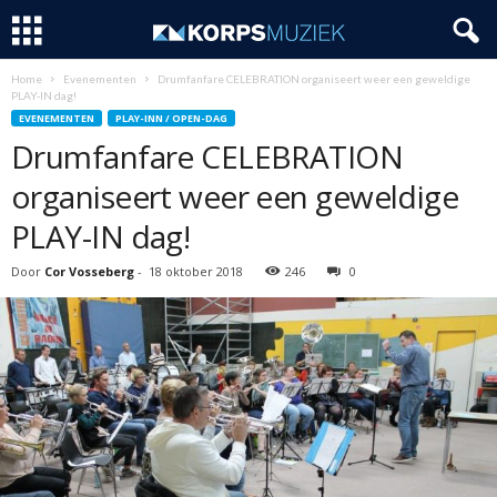
Home
Evenementen
Drumfanfare CELEBRATION organiseert weer een geweldige
PLAY-IN dag!
EVENEMENTEN
PLAY-INN / OPEN-DAG
Drumfanfare CELEBRATION
organiseert weer een geweldige
PLAY-IN dag!
Door
Cor Vosseberg
-
18 oktober 2018
246
0