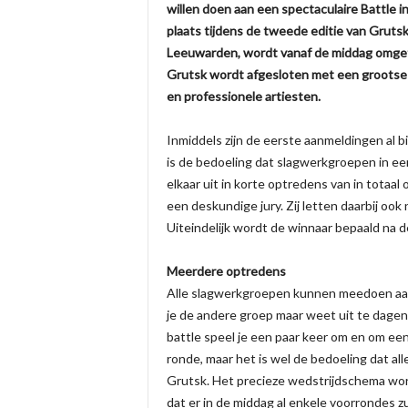
willen doen aan een spectaculaire Battle 
plaats tijdens de tweede editie van Gruts
Leeuwarden, wordt vanaf de middag omgeto
Grutsk wordt afgesloten met een groots
en professionele artiesten.
Inmiddels zijn de eerste aanmeldingen al b
is de bedoeling dat slagwerkgroepen in ee
elkaar uit in korte optredens van in totaa
een deskundige jury. Zij letten daarbij ook
Uiteindelijk wordt de winnaar bepaald na d
Meerdere optredens
Alle slagwerkgroepen kunnen meedoen aan
je de andere groep maar weet uit te dagen o
battle speel je een paar keer om en om ee
ronde, maar het is wel de bedoeling dat a
Grutsk. Het precieze wedstrijdschema wordt
dat er in de middag al enkele voorrondes zul