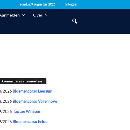
zondag 9 augustus 2026
Inloggen
Aanmelden
Over
nkomende evenementen
8/2026
Bloemencorso Leersum
8/2026
Bloemencorso Vollenhove
9/2026
Taptoe Winssen
9/2026
Bloemencorso Eelde