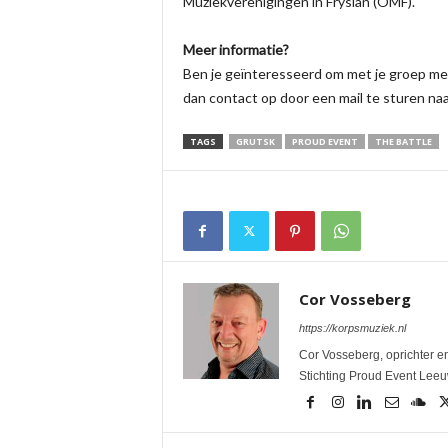
Muziekverenigingen in Fryslân (OMF).
Meer informatie?
Ben je geïnteresseerd om met je groep me
dan contact op door een mail te sturen na
TAGS
GRUTSK
PROUD EVENT
THE BATTLE
Cor Vosseberg
https://korpsmuziek.nl
Cor Vosseberg, oprichter en
Stichting Proud Event Lee