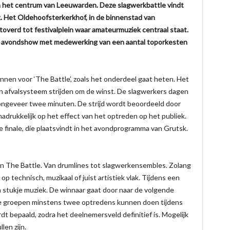
in het centrum van Leeuwarden. Deze slagwerkbattle vindt
k. Het Oldehoofsterkerkhof, in de binnenstad van
verd tot festivalplein waar amateurmuziek centraal staat.
e avondshow met medewerking van een aantal toporkesten
innen voor ‘The Battle’, zoals het onderdeel gaat heten. Het
n afvalsysteem strijden om de winst. De slagwerkers dagen
l ongeveer twee minuten. De strijd wordt beoordeeld door
 nadrukkelijk op het effect van het optreden op het publiek.
e finale, die plaatsvindt in het avondprogramma van Grutsk.
 The Battle. Van drumlines tot slagwerkensembles. Zolang
p technisch, muzikaal of juist artistiek vlak. Tijdens een
n stukje muziek. De winnaar gaat door naar de volgende
lle groepen minstens twee optredens kunnen doen tijdens
 bepaald, zodra het deelnemersveld definitief is. Mogelijk
len zijn.