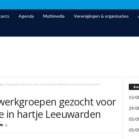
asts
Agenda
Multimedia
Verenigingen & organisaties
gwerkgroepen gezocht voor spectaculaire Battle in hartje Leeuwarden
Aa
15/0
werkgroepen gezocht voor
29/0
le in hartje Leeuwarden
05/0
0
05/0