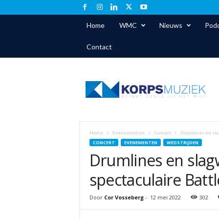
Home
WMC
Nieuws
Podc
Contact
K
o
r
p
s
m
u
Home
Evenementen
Concert
Drumlines en sla
z
CONCERT
EVENEMENTEN
WEDSTRIJDEN
i
Drumlines en slag
e
k
spectaculaire Batt
.
n
Door
Cor Vosseberg
-
12 mei 2022
302
l