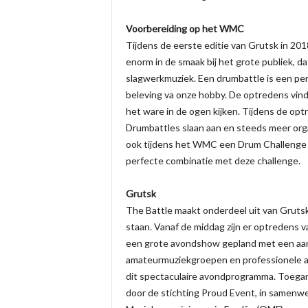
Voorbereiding op het WMC
Tijdens de eerste editie van Grutsk in 201
enorm in de smaak bij het grote publiek, d
slagwerkmuziek. Een drumbattle is een pe
beleving va onze hobby. De optredens vind
het ware in de ogen kijken. Tijdens de optr
Drumbattles slaan aan en steeds meer org
ook tijdens het WMC een Drum Challenge 
perfecte combinatie met deze challenge.
Grutsk
The Battle maakt onderdeel uit van Gruts
staan. Vanaf de middag zijn er optredens 
een grote avondshow gepland met een aan
amateurmuziekgroepen en professionele art
dit spectaculaire avondprogramma. Toegan
door de stichting Proud Event, in samenw