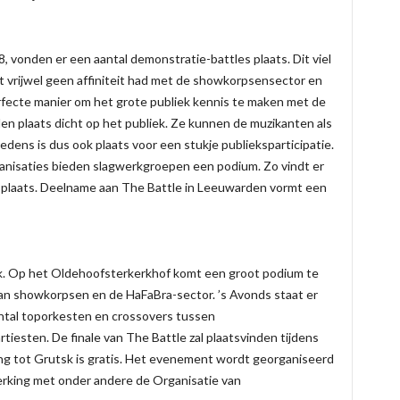
8, vonden er een aantal demonstratie-battles plaats. Dit viel
at vrijwel geen affiniteit had met de showkorpsensector en
rfecte manier om het grote publiek kennis te maken met de
en plaats dicht op het publiek. Ze kunnen de muzikanten als
edens is dus ook plaats voor een stukje publieksparticipatie.
anisaties bieden slagwerkgroepen een podium. Zo vindt er
plaats. Deelname aan The Battle in Leeuwarden vormt een
k. Op het Oldehoofsterkerkhof komt een groot podium te
van showkorpsen en de HaFaBra-sector. ’s Avonds staat er
tal toporkesten en crossovers tussen
iesten. De finale van The Battle zal plaatsvinden tijdens
g tot Grutsk is gratis. Het evenement wordt georganiseerd
erking met onder andere de Organisatie van